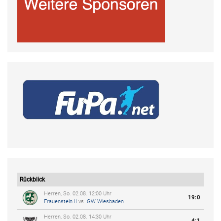
Rückblick
Herren, So. 02.08. 12:00 Uhr
19:0
Frauenstein II
vs.
GW Wiesbaden
Herren, So. 02.08. 14:30 Uhr
4:1