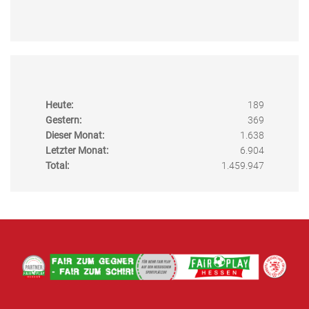
Heute:
189
Gestern:
369
Dieser Monat:
1.638
Letzter Monat:
6.904
Total:
1.459.947