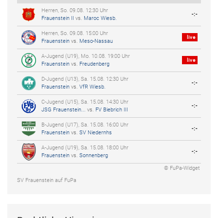
Herren, So. 09.08. 12:30 Uhr
-:-
Frauenstein II
vs.
Maroc Wiesb.
Herren, So. 09.08. 15:00 Uhr
live
Frauenstein
vs.
Meso-Nassau
A-Jugend (U19), Mo. 10.08. 19:00 Uhr
live
Frauenstein
vs.
Freudenberg
D-Jugend (U13), Sa. 15.08. 12:30 Uhr
-:-
Frauenstein
vs.
VfR Wiesb.
C-Jugend (U15), Sa. 15.08. 14:30 Uhr
-:-
JSG Frauenstein...
vs.
FV Biebrich III
B-Jugend (U17), Sa. 15.08. 16:00 Uhr
-:-
Frauenstein
vs.
SV Niedernhs
A-Jugend (U19), Sa. 15.08. 18:00 Uhr
-:-
Frauenstein
vs.
Sonnenberg
© FuPa-Widget
SV Frauenstein auf FuPa