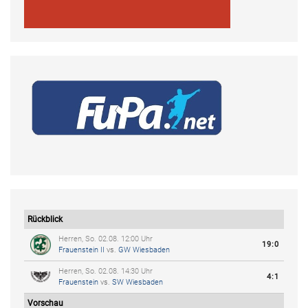
Rückblick
Herren, So. 02.08. 12:00 Uhr
19:0
Frauenstein II
vs.
GW Wiesbaden
Herren, So. 02.08. 14:30 Uhr
4:1
Frauenstein
vs.
SW Wiesbaden
Vorschau