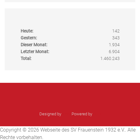
Heute:
142
Gestern:
343
Dieser Monat:
1.934
Letzter Monat:
6.904
Total:
1.460.243
Designed by
sinci
Powered by
Ulkit
Copyright © 2026 Webseite des SV Frauenstein 1932 e.V.. Alle
Rechte vorbehalten.