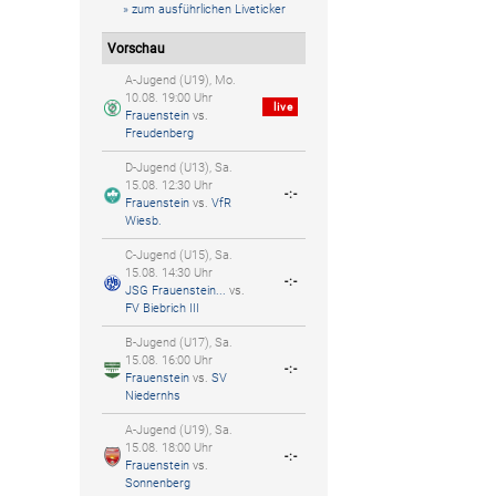
» zum ausführlichen Liveticker
Vorschau
A-Jugend (U19), Mo.
10.08. 19:00 Uhr
live
Frauenstein
vs.
Freudenberg
D-Jugend (U13), Sa.
15.08. 12:30 Uhr
-:-
Frauenstein
vs.
VfR
Wiesb.
C-Jugend (U15), Sa.
15.08. 14:30 Uhr
-:-
JSG Frauenstein...
vs.
FV Biebrich III
B-Jugend (U17), Sa.
15.08. 16:00 Uhr
-:-
Frauenstein
vs.
SV
Niedernhs
A-Jugend (U19), Sa.
15.08. 18:00 Uhr
-:-
Frauenstein
vs.
Sonnenberg