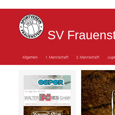
SV Frauenst
Allgemein
1. Mannschaft
2. Mannschaft
Jug