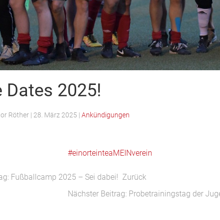
e Dates 2025!
tor Röther
|
28. März 2025
|
Ankündigungen
#einorteinteaMEINverein
rag: Fußballcamp 2025 – Sei dabei!
Zurück
Nächster Beitrag: Probetrainingstag der J