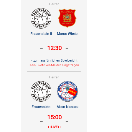
Herren
Frauenstein II
Maroc Wiesb.
-
-
12:30
» zum ausführlichen Spielbericht
Kein Liveticker-Melder eingetragen
Herren
Frauenstein
Meso-Nassau
15:00
-
-
++LIVE++