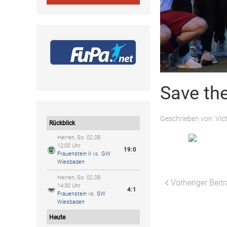
Save th
Geschrieben von:
Vic
Rückblick
Herren, So. 02.08.
12:00 Uhr
19:0
Frauenstein II
vs.
GW
Wiesbaden
Herren, So. 02.08.
Vorheriger Beit
14:30 Uhr
4:1
Frauenstein
vs.
SW
Wiesbaden
Heute