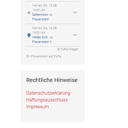
Herren, So. 16.08.
15:00 Uhr
-:-
Delkenheim
vs.
Frauenstein
Herren, So. 16.08.
15:00 Uhr
-:-
Hellas Schi.
vs.
Frauenstein II
© FuPa-Widget
SV Frauenstein auf FuPa
Rechtliche Hinweise
Datenschutzerklärung
Haftungsausschluss
Impressum