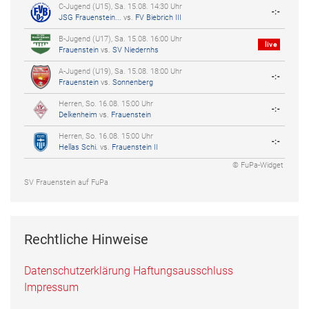
C-Jugend (U15), Sa. 15.08. 14:30 Uhr
-:-
JSG Frauenstein...
vs.
FV Biebrich III
B-Jugend (U17), Sa. 15.08. 16:00 Uhr
live
Frauenstein
vs.
SV Niedernhs
A-Jugend (U19), Sa. 15.08. 18:00 Uhr
-:-
Frauenstein
vs.
Sonnenberg
Herren, So. 16.08. 15:00 Uhr
-:-
Delkenheim
vs.
Frauenstein
Herren, So. 16.08. 15:00 Uhr
-:-
Hellas Schi.
vs.
Frauenstein II
© FuPa-Widget
SV Frauenstein auf FuPa
Rechtliche Hinweise
Datenschutzerklärung
Haftungsausschluss
Impressum