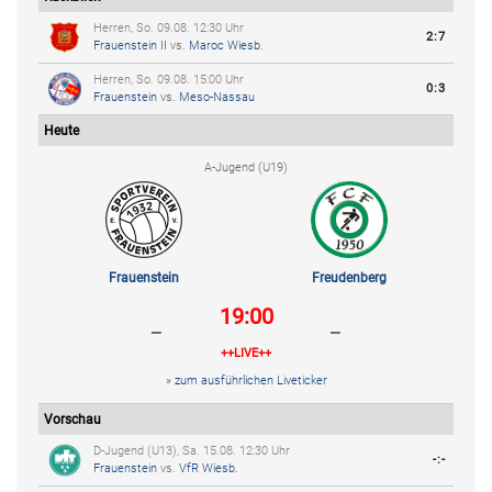
Herren, So. 09.08. 12:30 Uhr
2:7
Frauenstein II
vs.
Maroc Wiesb.
Herren, So. 09.08. 15:00 Uhr
0:3
Frauenstein
vs.
Meso-Nassau
Heute
A-Jugend (U19)
Frauenstein
Freudenberg
19:00
-
-
++LIVE++
» zum ausführlichen Liveticker
Vorschau
D-Jugend (U13), Sa. 15.08. 12:30 Uhr
-:-
Frauenstein
vs.
VfR Wiesb.