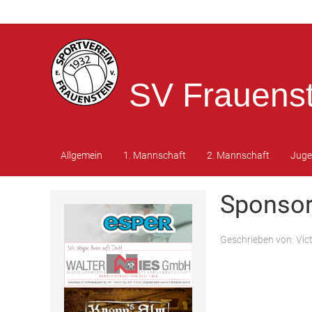
SV Frauenst
Allgemein
1. Mannschaft
2. Mannschaft
Jug
Sponsor
Geschrieben von:
Vic