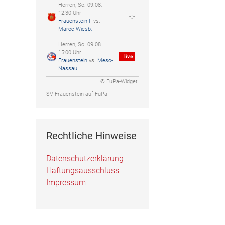
Herren, So. 09.08.
12:30 Uhr
-:-
Frauenstein II
vs.
Maroc Wiesb.
Herren, So. 09.08.
15:00 Uhr
live
Frauenstein
vs.
Meso-
Nassau
© FuPa-Widget
SV Frauenstein auf FuPa
Rechtliche Hinweise
Datenschutzerklärung
Haftungsausschluss
Impressum