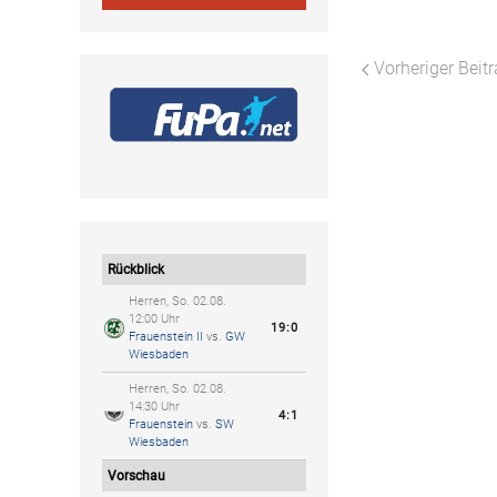
Vorheriger Beit
Rückblick
Herren, So. 02.08.
12:00 Uhr
19:0
Frauenstein II
vs.
GW
Wiesbaden
Herren, So. 02.08.
14:30 Uhr
4:1
Frauenstein
vs.
SW
Wiesbaden
Vorschau