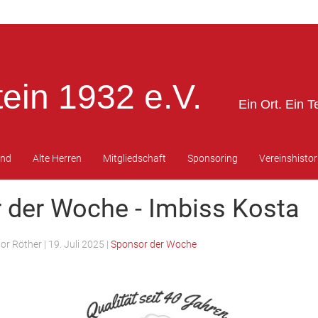
ein 1932 e.V.
Ein Ort. Ein T
end
Alte Herren
Mitgliedschaft
Sponsoring
Vereinshistor
 der Woche - Imbiss Kosta
tor Röther
|
19. Juli 2025
|
Sponsor der Woche