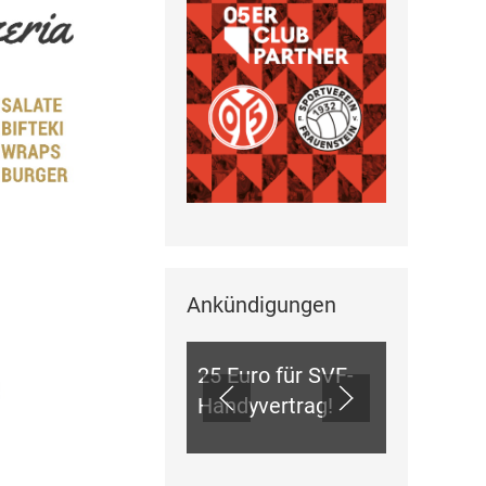
Ankündigungen
ANKÜNDIGUNGEN
25 Euro für SVF-
Handyvertrag!