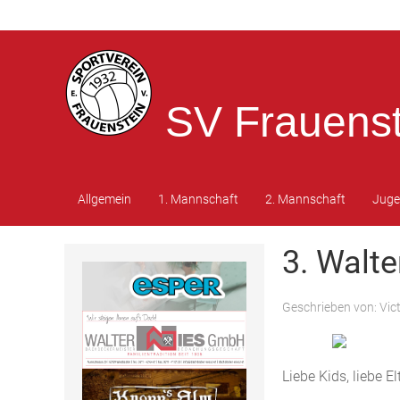
SV Frauenst
Allgemein
1. Mannschaft
2. Mannschaft
Jug
3. Walt
Geschrieben von:
Vic
Liebe Kids, liebe El