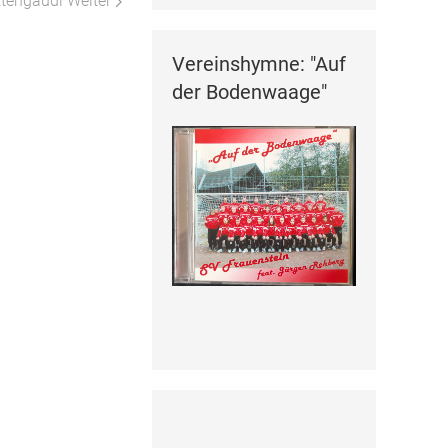
üttengaudi
Weiter
Vereinshymne: "Auf
der Bodenwaage"