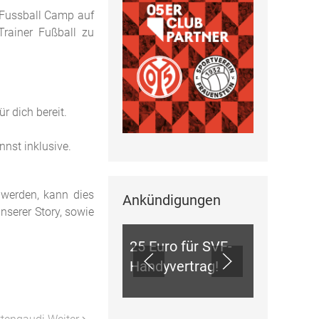
s Fussball Camp auf
Trainer Fußball zu
r dich bereit.
nnst inklusive.
 werden, kann dies
Ankündigungen
ANKÜNDIGUNGEN
nserer Story, sowie
25 Euro für SVF-
Handyvertrag!