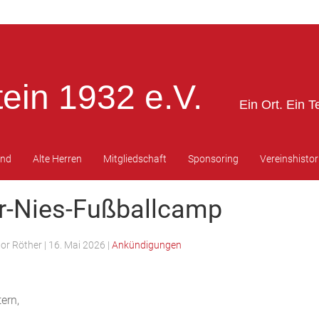
ein 1932 e.V.
Ein Ort. Ein T
end
Alte Herren
Mitgliedschaft
Sponsoring
Vereinshistor
er-Nies-Fußballcamp
tor Röther
|
16. Mai 2026
|
Ankündigungen
tern,