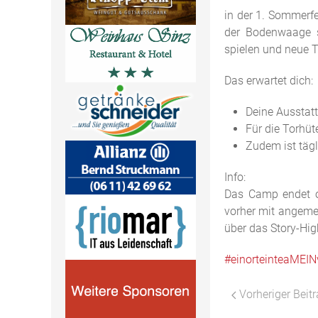
in der 1. Sommerfe
der Bodenwaage st
spielen und neue T
Das erwartet dich:
Deine Ausstatt
Für die Torhüt
Zudem ist tägl
Info:
Das Camp endet of
vorher mit angemel
über das Story-Hig
#einorteinteaMEIN
Vorheriger Beit