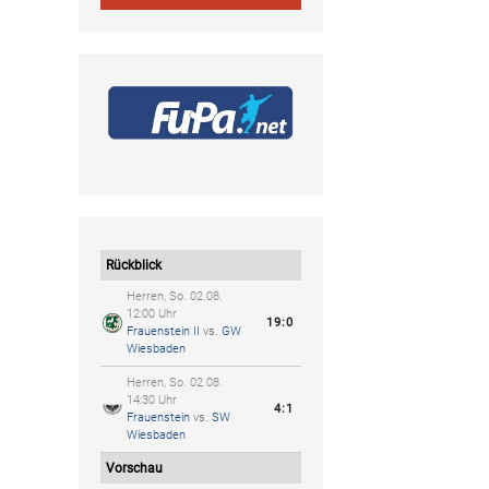
Rückblick
Herren, So. 02.08.
12:00 Uhr
19:0
Frauenstein II
vs.
GW
Wiesbaden
Herren, So. 02.08.
14:30 Uhr
4:1
Frauenstein
vs.
SW
Wiesbaden
Vorschau