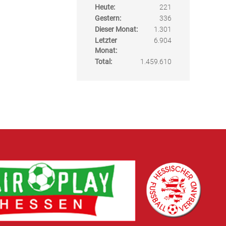
Heute:
221
Gestern:
336
Dieser Monat:
1.301
Letzter
6.904
Monat:
Total:
1.459.610