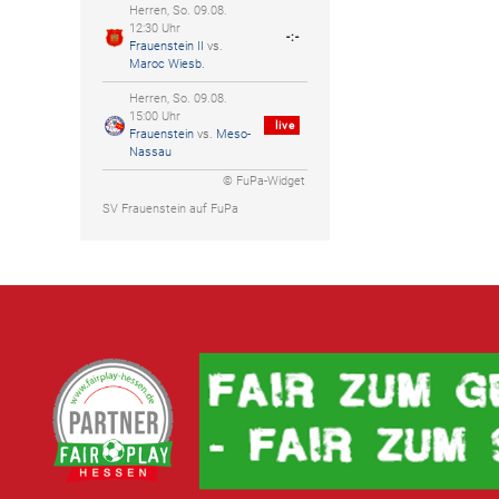
Herren, So. 09.08.
12:30 Uhr
-:-
Frauenstein II
vs.
Maroc Wiesb.
Herren, So. 09.08.
15:00 Uhr
live
Frauenstein
vs.
Meso-
Nassau
© FuPa-Widget
SV Frauenstein auf FuPa