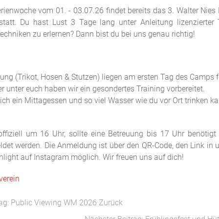
rienwoche vom 01. - 03.07.26 findet bereits das 3. Walter Nie
att. Du hast Lust 3 Tage lang unter Anleitung lizenzierter 
echniken zu erlernen? Dann bist du bei uns genau richtig!
ung (Trikot, Hosen & Stutzen) liegen am ersten Tag des Camps fü
er unter euch haben wir ein gesondertes Training vorbereitet.
ich ein Mittagessen und so viel Wasser wie du vor Ort trinken ka
fiziell um 16 Uhr, sollte eine Betreuung bis 17 Uhr benötigt
det werden. Die Anmeldung ist über den QR-Code, den Link in u
hlight auf Instagram möglich. Wir freuen uns auf dich!
verein
rag: Public Viewing WM 2026
Zurück