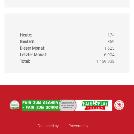
Heute:
174
Gestern:
369
Dieser Monat:
1.623
Letzter Monat:
6.904
Total:
1.459.932
Designed by
sinci
Powered by
Ulkit