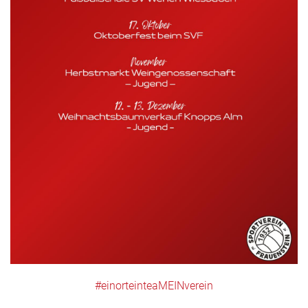
#einorteinteaMEINverein