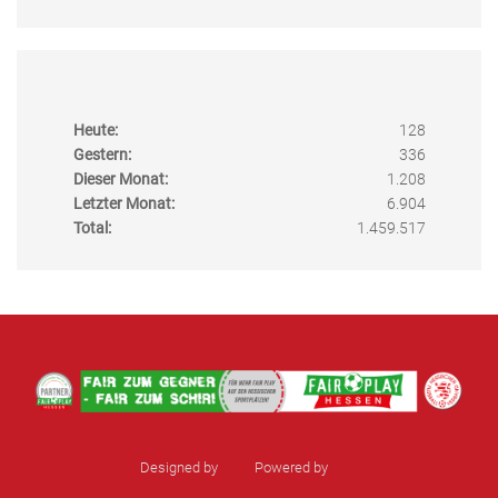
Heute:
128
Gestern:
336
Dieser Monat:
1.208
Letzter Monat:
6.904
Total:
1.459.517
Designed by
sinci
Powered by
Ulkit