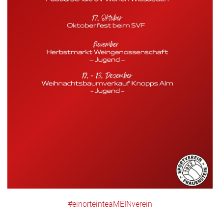
#einorteinteaMEINverein