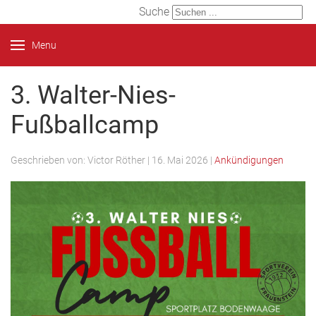
Suche
Menu
3. Walter-Nies-
Fußballcamp
Geschrieben von:
Victor Röther
|
16. Mai 2026
|
Ankündigungen