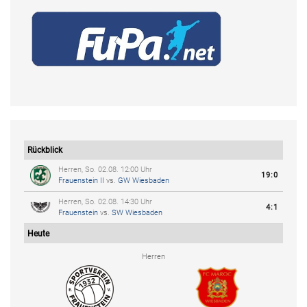
Rückblick
Herren, So. 02.08. 12:00 Uhr
19:0
Frauenstein II
vs.
GW Wiesbaden
Herren, So. 02.08. 14:30 Uhr
4:1
Frauenstein
vs.
SW Wiesbaden
Heute
Herren