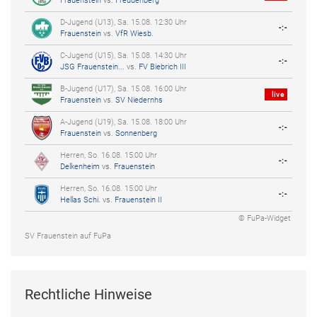
Frauenstein
vs.
Freudenberg
D-Jugend (U13), Sa. 15.08. 12:30 Uhr
-:-
Frauenstein
vs.
VfR Wiesb.
C-Jugend (U15), Sa. 15.08. 14:30 Uhr
-:-
JSG Frauenstein...
vs.
FV Biebrich III
B-Jugend (U17), Sa. 15.08. 16:00 Uhr
live
Frauenstein
vs.
SV Niedernhs
A-Jugend (U19), Sa. 15.08. 18:00 Uhr
-:-
Frauenstein
vs.
Sonnenberg
Herren, So. 16.08. 15:00 Uhr
-:-
Delkenheim
vs.
Frauenstein
Herren, So. 16.08. 15:00 Uhr
-:-
Hellas Schi.
vs.
Frauenstein II
© FuPa-Widget
SV Frauenstein auf FuPa
Rechtliche Hinweise