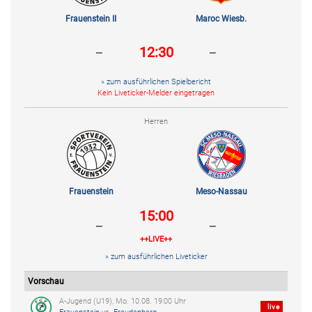
Frauenstein II
Maroc Wiesb.
-
-
12:30
» zum ausführlichen Spielbericht
Kein Liveticker-Melder eingetragen
Herren
Frauenstein
Meso-Nassau
15:00
-
-
++LIVE++
» zum ausführlichen Liveticker
Vorschau
A-Jugend (U19), Mo. 10.08. 19:00 Uhr
live