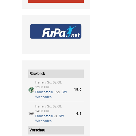
Rückblick
Herren, So. 02.08.
12:00 Uhr
19:0
Frauenstein II
vs.
GW
Wiesbaden
Herren, So. 02.08.
14:30 Uhr
4:1
Frauenstein
vs.
SW
Wiesbaden
Vorschau