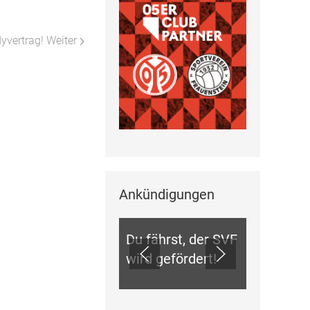
dyvertrag!
Weiter
Ankündigungen
ANKÜNDIGUNGEN
Du fährst, der SVF
wird gefördert!