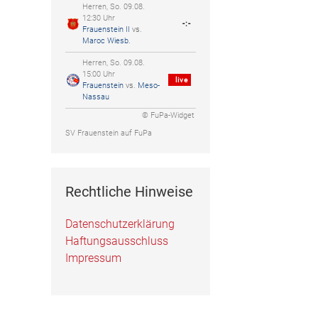
Herren, So. 09.08.
12:30 Uhr
-:-
Frauenstein II
vs.
Maroc Wiesb.
Herren, So. 09.08.
15:00 Uhr
live
Frauenstein
vs.
Meso-
Nassau
© FuPa-Widget
SV Frauenstein auf FuPa
Rechtliche Hinweise
Datenschutzerklärung
Haftungsausschluss
Impressum