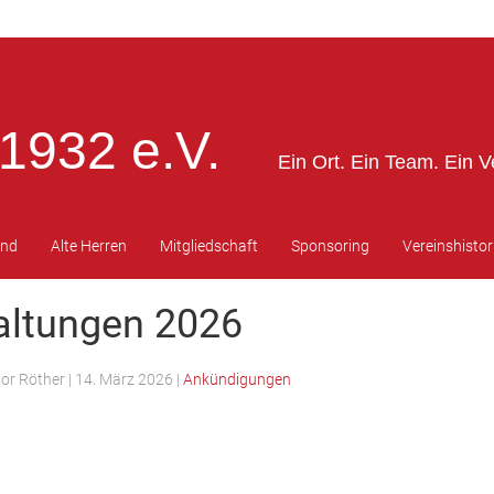
1932 e.V.
Ein Ort. Ein Team. Ein V
end
Alte Herren
Mitgliedschaft
Sponsoring
Vereinshistor
altungen 2026
tor Röther
|
14. März 2026
|
Ankündigungen