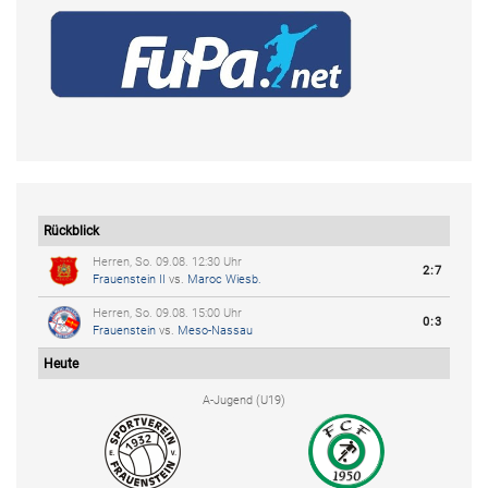
Rückblick
Herren, So. 09.08. 12:30 Uhr
2:7
Frauenstein II
vs.
Maroc Wiesb.
Herren, So. 09.08. 15:00 Uhr
0:3
Frauenstein
vs.
Meso-Nassau
Heute
A-Jugend (U19)