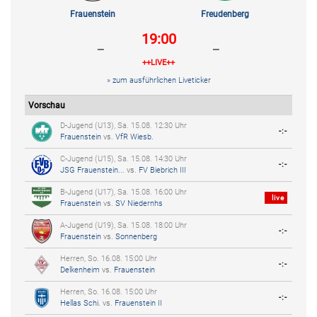
Frauenstein
Freudenberg
19:00
-
-
++LIVE++
» zum ausführlichen Liveticker
Vorschau
D-Jugend (U13), Sa. 15.08. 12:30 Uhr
-:-
Frauenstein
vs.
VfR Wiesb.
C-Jugend (U15), Sa. 15.08. 14:30 Uhr
-:-
JSG Frauenstein...
vs.
FV Biebrich III
B-Jugend (U17), Sa. 15.08. 16:00 Uhr
live
Frauenstein
vs.
SV Niedernhs
A-Jugend (U19), Sa. 15.08. 18:00 Uhr
-:-
Frauenstein
vs.
Sonnenberg
Herren, So. 16.08. 15:00 Uhr
-:-
Delkenheim
vs.
Frauenstein
Herren, So. 16.08. 15:00 Uhr
-:-
Hellas Schi.
vs.
Frauenstein II