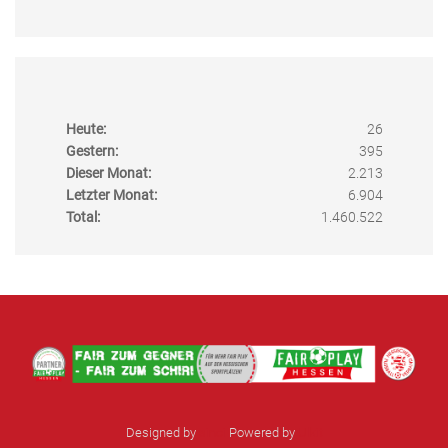
Heute:
26
Gestern:
395
Dieser Monat:
2.213
Letzter Monat:
6.904
Total:
1.460.522
Designed by
sinci
Powered by
Ulkit