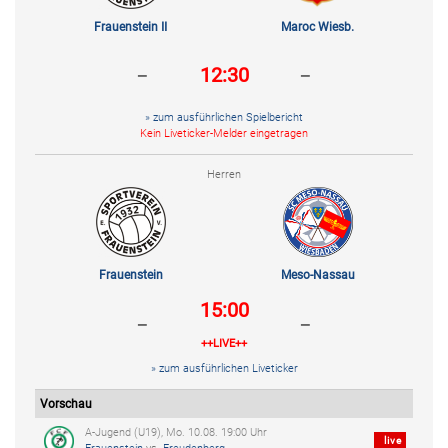
Frauenstein II
Maroc Wiesb.
-
-
12:30
» zum ausführlichen Spielbericht
Kein Liveticker-Melder eingetragen
Herren
Frauenstein
Meso-Nassau
15:00
-
-
++LIVE++
» zum ausführlichen Liveticker
Vorschau
A-Jugend (U19), Mo. 10.08. 19:00 Uhr
live