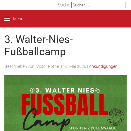
Suche
Menu
3. Walter-Nies-
Fußballcamp
Geschrieben von:
Victor Röther
|
16. Mai 2026
|
Ankündigungen