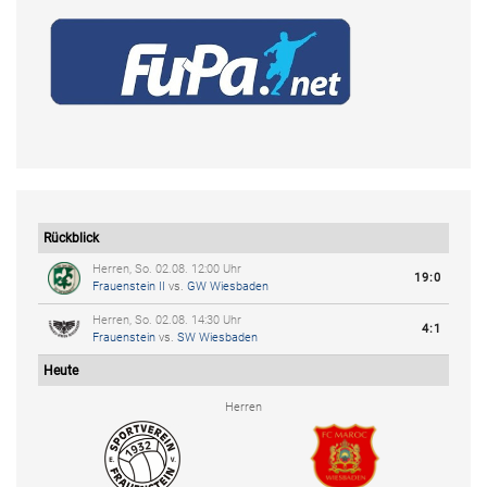
Rückblick
Herren, So. 02.08. 12:00 Uhr
19:0
Frauenstein II
vs.
GW Wiesbaden
Herren, So. 02.08. 14:30 Uhr
4:1
Frauenstein
vs.
SW Wiesbaden
Heute
Herren