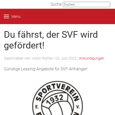
Suche
Menu
Du fährst, der SVF wird
gefördert!
Geschrieben von:
Victor Röther
|
23. Juni 2022
|
Ankündigungen
Günstige Leasing-Angebote für SVF-Anhänger!