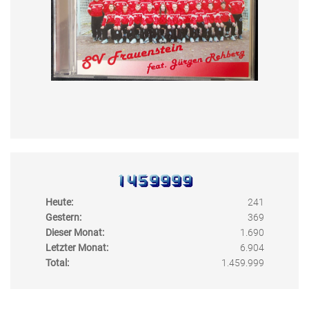
Heute:
241
Gestern:
369
Dieser Monat:
1.690
Letzter Monat:
6.904
Total:
1.459.999