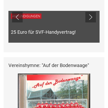
NDIGUNGEN
uro für SVF-Handyvertrag!
Vereinshymne: "Auf der Bodenwaage"