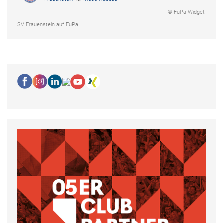
© FuPa-Widget
SV Frauenstein auf FuPa