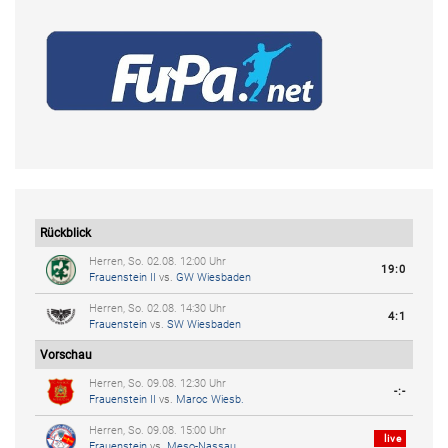
Rückblick
Herren, So. 02.08. 12:00 Uhr
19:0
Frauenstein II
vs.
GW Wiesbaden
Herren, So. 02.08. 14:30 Uhr
4:1
Frauenstein
vs.
SW Wiesbaden
Vorschau
Herren, So. 09.08. 12:30 Uhr
-:-
Frauenstein II
vs.
Maroc Wiesb.
Herren, So. 09.08. 15:00 Uhr
live
Frauenstein
vs.
Meso-Nassau