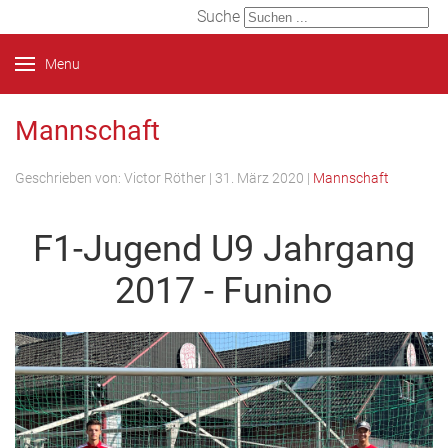
Suche
Menu
Mannschaft
Geschrieben von:
Victor Röther
|
31. März 2020
|
Mannschaft
F1-Jugend U9 Jahrgang
2017 - Funino