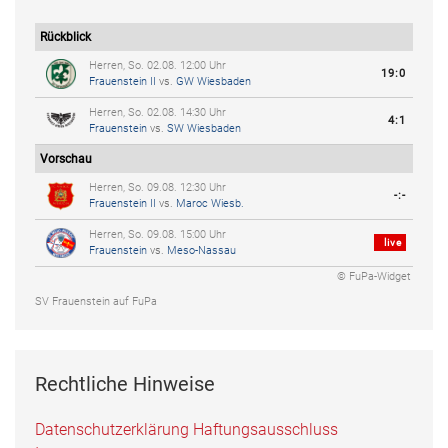
Rückblick
Herren, So. 02.08. 12:00 Uhr
19:0
Frauenstein II
vs.
GW Wiesbaden
Herren, So. 02.08. 14:30 Uhr
4:1
Frauenstein
vs.
SW Wiesbaden
Vorschau
Herren, So. 09.08. 12:30 Uhr
-:-
Frauenstein II
vs.
Maroc Wiesb.
Herren, So. 09.08. 15:00 Uhr
live
Frauenstein
vs.
Meso-Nassau
© FuPa-Widget
SV Frauenstein auf FuPa
Rechtliche Hinweise
Datenschutzerklärung
Haftungsausschluss