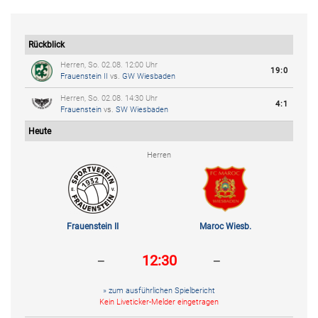
Rückblick
Herren, So. 02.08. 12:00 Uhr
19:0
Frauenstein II
vs.
GW Wiesbaden
Herren, So. 02.08. 14:30 Uhr
4:1
Frauenstein
vs.
SW Wiesbaden
Heute
Herren
Frauenstein II
Maroc Wiesb.
-
-
12:30
» zum ausführlichen Spielbericht
Kein Liveticker-Melder eingetragen