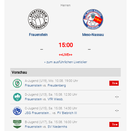
Herren
Frauenstein
Meso-Nassau
15:00
-
-
++LIVE++
» zum ausführlichen Liveticker
Vorschau
A-Jugend (U19), Mo. 10.08. 19:00 Uhr
live
Frauenstein
vs.
Freudenberg
D-Jugend (U13), Sa. 15.08. 12:30 Uhr
-:-
Frauenstein
vs.
VfR Wiesb.
C-Jugend (U15), Sa. 15.08. 14:30 Uhr
-:-
JSG Frauenstein...
vs.
FV Biebrich III
B-Jugend (U17), Sa. 15.08. 16:00 Uhr
live
Frauenstein
vs.
SV Niedernhs