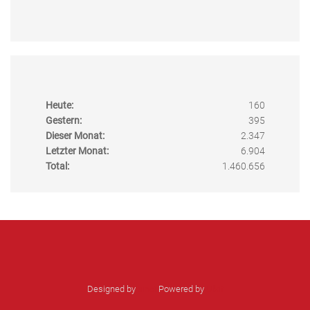
Heute:
160
Gestern:
395
Dieser Monat:
2.347
Letzter Monat:
6.904
Total:
1.460.656
Designed by
sinci
Powered by
Ulkit