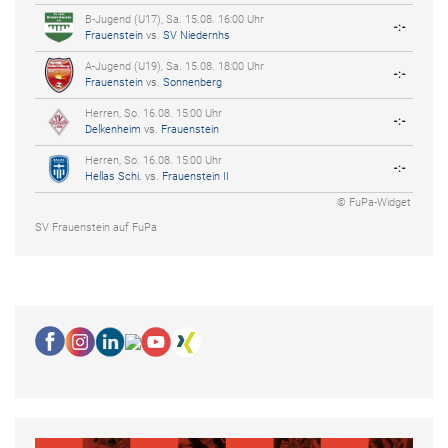
B-Jugend (U17), Sa. 15.08. 16:00 Uhr
-:-
Frauenstein
vs.
SV Niedernhs
A-Jugend (U19), Sa. 15.08. 18:00 Uhr
-:-
Frauenstein
vs.
Sonnenberg
Herren, So. 16.08. 15:00 Uhr
-:-
Delkenheim
vs.
Frauenstein
Herren, So. 16.08. 15:00 Uhr
-:-
Hellas Schi.
vs.
Frauenstein II
© FuPa-Widget
SV Frauenstein auf FuPa