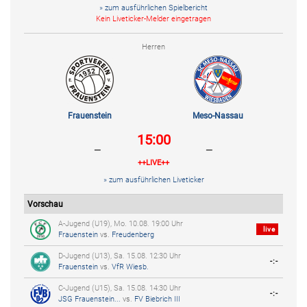
» zum ausführlichen Spielbericht
Kein Liveticker-Melder eingetragen
Herren
Frauenstein
Meso-Nassau
15:00
-
-
++LIVE++
» zum ausführlichen Liveticker
Vorschau
A-Jugend (U19), Mo. 10.08. 19:00 Uhr
live
Frauenstein
vs.
Freudenberg
D-Jugend (U13), Sa. 15.08. 12:30 Uhr
-:-
Frauenstein
vs.
VfR Wiesb.
C-Jugend (U15), Sa. 15.08. 14:30 Uhr
-:-
JSG Frauenstein...
vs.
FV Biebrich III