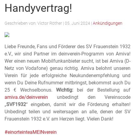
Handyvertrag!
Geschrieben von:
Victor Röther
|
05. Juni 2024
|
Ankündigungen
Liebe Freunde, Fans und Förderer des SV Frauenstein 1932
e.V., wir sind Partner im deinverein-Programm von Amiva!
Wer einen neuen Mobilfunkanbieter sucht, ist bei Amiva (D-
Netz von Vodafone) genau richtig. Amiva belohnt unseren
Verein für jede erfolgreiche Neukundenempfehlung und
wenn Du Deine Rufnummer mitbringst, bekommst auch Du
25 € Wechselbonus.
Wichtig:
bei der Bestellung auf
amiva.de/deinverein
unbedingt den Vereinscode
„
SVF1932
“
eingeben, damit wir die Förderung erhalten!
Unbedingt teilen und weitersagen an alle, denen der SV
Frauenstein 1932 e.V. am Herzen liegt. Vielen Dank!
#einorteinteaMEINverein