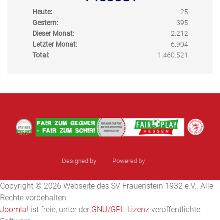
Heute:
25
Gestern:
395
Dieser Monat:
2.212
Letzter Monat:
6.904
Total:
1.460.521
Designed by
sinci
Powered by
Ulkit
Copyright © 2026 Webseite des SV Frauenstein 1932 e.V.. Alle
Rechte vorbehalten.
Joomla!
ist freie, unter der
GNU/GPL-Lizenz
veröffentlichte