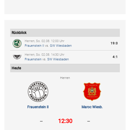
Rückblick
Herren, So. 02.08. 12:00 Uhr
19:0
Frauenstein II
vs.
GW Wiesbaden
Herren, So. 02.08. 14:30 Uhr
4:1
Frauenstein
vs.
SW Wiesbaden
Heute
Herren
Frauenstein II
Maroc Wiesb.
-
-
12:30