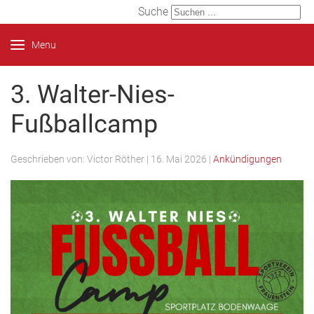
Suche
Menu
3. Walter-Nies-
Fußballcamp
Geschrieben von:
Victor Röther
|
16. Mai 2026
|
Ankündigungen