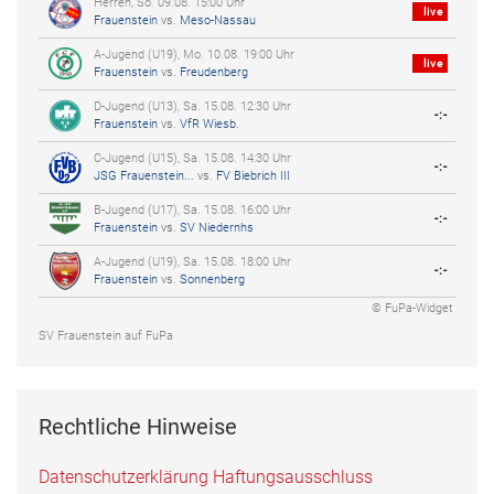
Herren, So. 09.08. 15:00 Uhr
live
Frauenstein
vs.
Meso-Nassau
A-Jugend (U19), Mo. 10.08. 19:00 Uhr
live
Frauenstein
vs.
Freudenberg
D-Jugend (U13), Sa. 15.08. 12:30 Uhr
-:-
Frauenstein
vs.
VfR Wiesb.
C-Jugend (U15), Sa. 15.08. 14:30 Uhr
-:-
JSG Frauenstein...
vs.
FV Biebrich III
B-Jugend (U17), Sa. 15.08. 16:00 Uhr
-:-
Frauenstein
vs.
SV Niedernhs
A-Jugend (U19), Sa. 15.08. 18:00 Uhr
-:-
Frauenstein
vs.
Sonnenberg
© FuPa-Widget
SV Frauenstein auf FuPa
Rechtliche Hinweise
Datenschutzerklärung
Haftungsausschluss