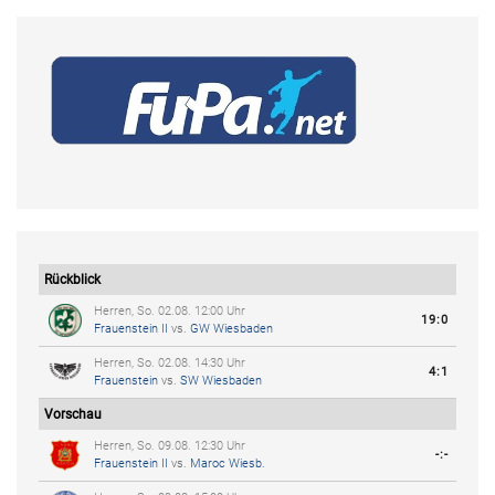
Rückblick
Herren, So. 02.08. 12:00 Uhr
19:0
Frauenstein II
vs.
GW Wiesbaden
Herren, So. 02.08. 14:30 Uhr
4:1
Frauenstein
vs.
SW Wiesbaden
Vorschau
Herren, So. 09.08. 12:30 Uhr
-:-
Frauenstein II
vs.
Maroc Wiesb.