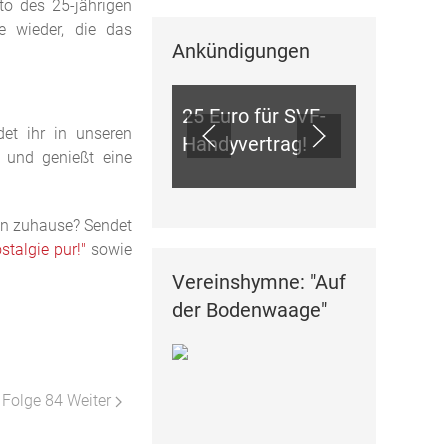
to des 25-jährigen
e wieder, die das
Ankündigungen
ANKÜNDIGUNGEN
25 Euro für SVF-
det ihr in unseren
Handyvertrag!
n und genießt eine
ein zuhause? Sendet
stalgie pur!"
sowie
Vereinshymne: "Auf
der Bodenwaage"
- Folge 84
Weiter