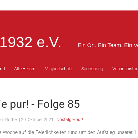
1932 e.V.
Ein Ort. Ein Team. Ein V
end
Alte Herren
Mitgliedschaft
Sponsoring
Vereinshistor
e pur! - Folge 85
tor Röther
|
20. Oktober 2021
|
Nostalgie pur!
 Woche auf die Feierlichkeiten rund um den Aufstieg unserer 1