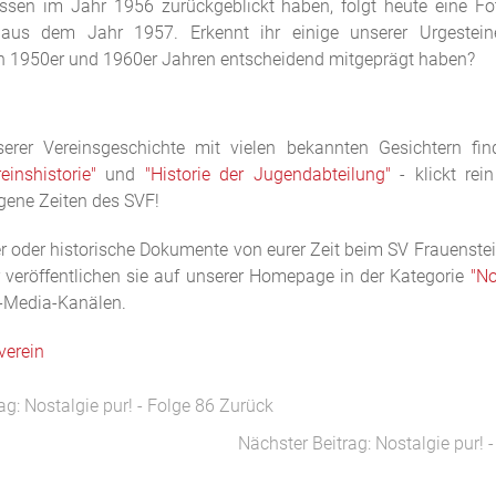
essen im Jahr 1956 zurückgeblickt haben, folgt heute eine Fo
 aus dem Jahr 1957. Erkennt ihr einige unserer Urgestein
en 1950er und 1960er Jahren entscheidend mitgeprägt haben?
erer Vereinsgeschichte mit vielen bekannten Gesichtern fin
einshistorie"
und
"Historie der Jugendabteilung"
- klickt rei
ngene Zeiten des SVF!
er oder historische Dokumente von eurer Zeit beim SV Frauenst
 veröffentlichen sie auf unserer Homepage in der Kategorie
"No
l-Media-Kanälen.
verein
ag: Nostalgie pur! - Folge 86
Zurück
Nächster Beitrag: Nostalgie pur! 