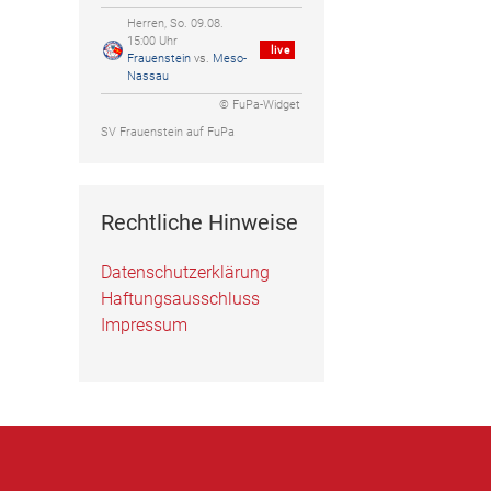
Herren, So. 09.08.
15:00 Uhr
live
Frauenstein
vs.
Meso-
Nassau
© FuPa-Widget
SV Frauenstein auf FuPa
Rechtliche Hinweise
Datenschutzerklärung
Haftungsausschluss
Impressum