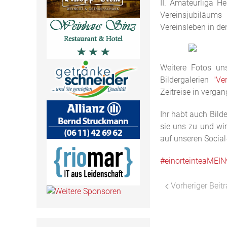
II. Amateurliga H
Vereinsjubiläums
Vereinsleben in d
Weitere Fotos uns
Bildergalerien
"Ver
Zeitreise in verga
Ihr habt auch Bild
sie uns zu und wir
auf unseren Socia
#einorteinteaMEIN
Vorheriger Beitr