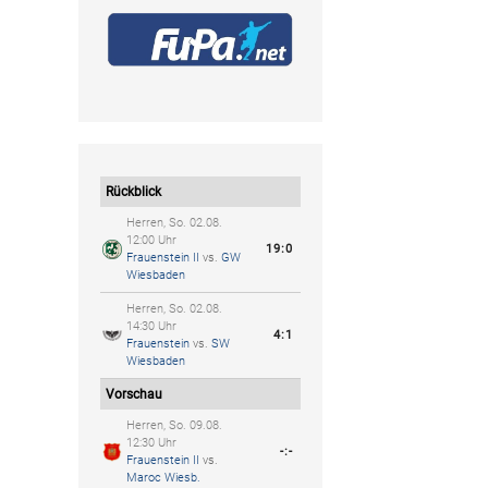
Rückblick
Herren, So. 02.08.
12:00 Uhr
19:0
Frauenstein II
vs.
GW
Wiesbaden
Herren, So. 02.08.
14:30 Uhr
4:1
Frauenstein
vs.
SW
Wiesbaden
Vorschau
Herren, So. 09.08.
12:30 Uhr
-:-
Frauenstein II
vs.
Maroc Wiesb.