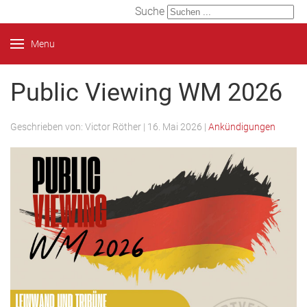
Suche
Menu
Public Viewing WM 2026
Geschrieben von:
Victor Röther
|
16. Mai 2026
|
Ankündigungen