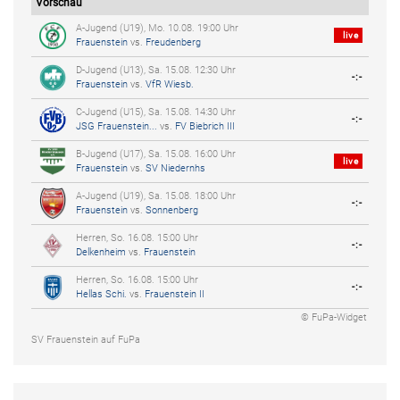
Vorschau
A-Jugend (U19), Mo. 10.08. 19:00 Uhr
live
Frauenstein
vs.
Freudenberg
D-Jugend (U13), Sa. 15.08. 12:30 Uhr
-:-
Frauenstein
vs.
VfR Wiesb.
C-Jugend (U15), Sa. 15.08. 14:30 Uhr
-:-
JSG Frauenstein...
vs.
FV Biebrich III
B-Jugend (U17), Sa. 15.08. 16:00 Uhr
live
Frauenstein
vs.
SV Niedernhs
A-Jugend (U19), Sa. 15.08. 18:00 Uhr
-:-
Frauenstein
vs.
Sonnenberg
Herren, So. 16.08. 15:00 Uhr
-:-
Delkenheim
vs.
Frauenstein
Herren, So. 16.08. 15:00 Uhr
-:-
Hellas Schi.
vs.
Frauenstein II
© FuPa-Widget
SV Frauenstein auf FuPa