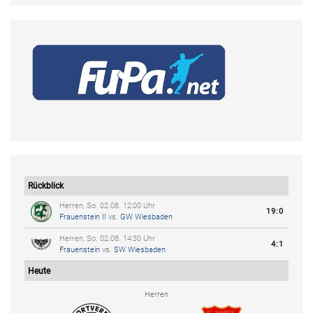
Rückblick
Herren, So. 02.08. 12:00 Uhr
19:0
Frauenstein II
vs.
GW Wiesbaden
Herren, So. 02.08. 14:30 Uhr
4:1
Frauenstein
vs.
SW Wiesbaden
Heute
Herren