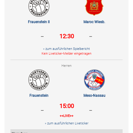
Frauenstein II
Maroc Wiesb.
-
-
12:30
» zum ausführlichen Spielbericht
Kein Liveticker-Melder eingetragen
Herren
Frauenstein
Meso-Nassau
15:00
-
-
++LIVE++
» zum ausführlichen Liveticker