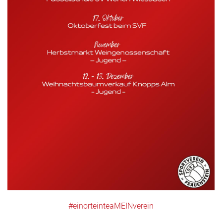
#einorteinteaMEINverein