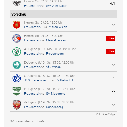
Herren, So. 02.08. 14:30 Uhr
4:1
Frauenstein
vs.
SW Wiesbaden
Vorschau
Herren, So. 09.08. 12:30 Uhr
-:-
Frauenstein II
vs.
Maroc Wiesb.
Herren, So. 09.08. 15:00 Uhr
live
Frauenstein
vs.
Meso-Nassau
A-Jugend (U19), Mo. 10.08. 19:00 Uhr
live
Frauenstein
vs.
Freudenberg
D-Jugend (U13), Sa. 15.08. 12:30 Uhr
-:-
Frauenstein
vs.
VfR Wiesb.
C-Jugend (U15), Sa. 15.08. 14:30 Uhr
-:-
JSG Frauenstein...
vs.
FV Biebrich III
B-Jugend (U17), Sa. 15.08. 16:00 Uhr
-:-
Frauenstein
vs.
SV Niedernhs
A-Jugend (U19), Sa. 15.08. 18:00 Uhr
-:-
Frauenstein
vs.
Sonnenberg
© FuPa-Widget
SV Frauenstein auf FuPa