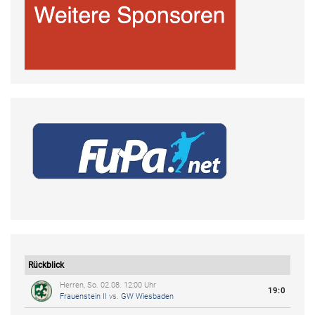
Rückblick
Herren, So. 02.08. 12:00 Uhr
19:0
Frauenstein II
vs.
GW Wiesbaden