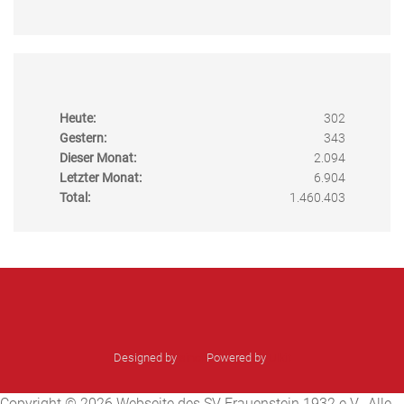
Heute:
302
Gestern:
343
Dieser Monat:
2.094
Letzter Monat:
6.904
Total:
1.460.403
Designed by
sinci
Powered by
Ulkit
Copyright © 2026 Webseite des SV Frauenstein 1932 e.V.. Alle