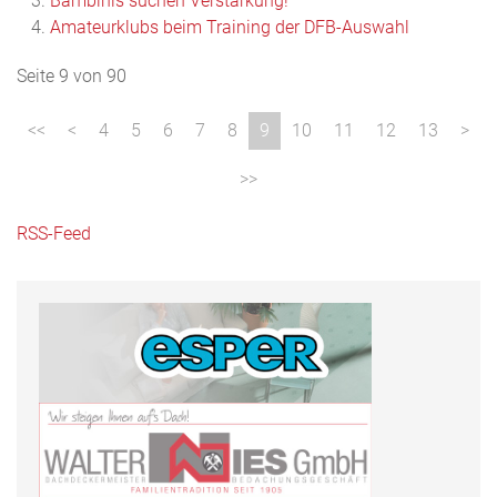
Bambinis suchen Verstärkung!
Amateurklubs beim Training der DFB-Auswahl
Seite 9 von 90
4
5
6
7
8
9
10
11
12
13
RSS-Feed