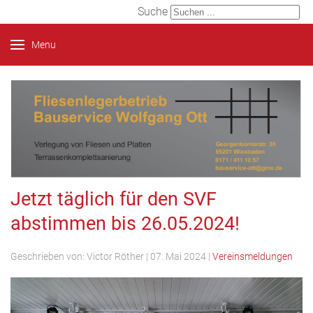
Suche
Menu
Jetzt täglich für den SVF
abstimmen bis 26.05.2024!
Geschrieben von:
Victor Röther
|
07. Mai 2024
|
Vereinsmeldungen