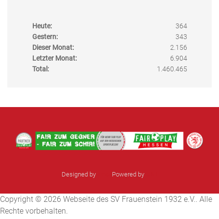
Heute:
364
Gestern:
343
Dieser Monat:
2.156
Letzter Monat:
6.904
Total:
1.460.465
Designed by
sinci
Powered by
Ulkit
Copyright © 2026 Webseite des SV Frauenstein 1932 e.V.. Alle
Rechte vorbehalten.