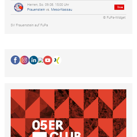
Herren, So. 09.08. 15:00 Uhr
live
Frauenstein
vs.
Meso-Nassau
© FuPa-Widget
SV Frauenstein auf FuPa