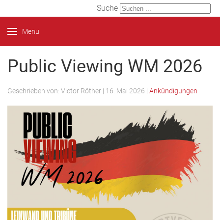
Suche
Menu
Public Viewing WM 2026
Geschrieben von:
Victor Röther
|
16. Mai 2026
|
Ankündigungen