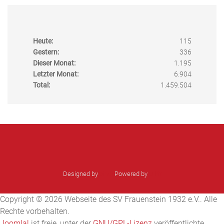
Heute:
115
Gestern:
336
Dieser Monat:
1.195
Letzter Monat:
6.904
Total:
1.459.504
Designed by
sinci
Powered by
Ulkit
Copyright © 2026 Webseite des SV Frauenstein 1932 e.V.. Alle
Rechte vorbehalten.
Joomla!
ist freie, unter der
GNU/GPL-Lizenz
veröffentlichte