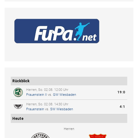
Rückblick
Herren, So. 02.08. 12:00 Uhr
19:0
Frauenstein II
vs.
GW Wiesbaden
Herren, So. 02.08. 14:30 Uhr
4:1
Frauenstein
vs.
SW Wiesbaden
Heute
Herren