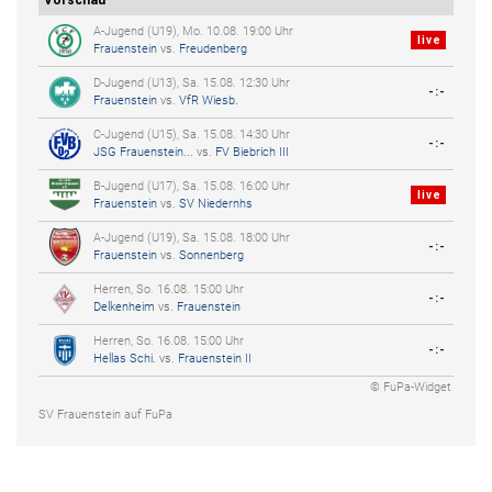
A-Jugend (U19), Mo. 10.08. 19:00 Uhr
live
Frauenstein
vs.
Freudenberg
D-Jugend (U13), Sa. 15.08. 12:30 Uhr
-:-
Frauenstein
vs.
VfR Wiesb.
C-Jugend (U15), Sa. 15.08. 14:30 Uhr
-:-
JSG Frauenstein...
vs.
FV Biebrich III
B-Jugend (U17), Sa. 15.08. 16:00 Uhr
live
Frauenstein
vs.
SV Niedernhs
A-Jugend (U19), Sa. 15.08. 18:00 Uhr
-:-
Frauenstein
vs.
Sonnenberg
Herren, So. 16.08. 15:00 Uhr
-:-
Delkenheim
vs.
Frauenstein
Herren, So. 16.08. 15:00 Uhr
-:-
Hellas Schi.
vs.
Frauenstein II
© FuPa-Widget
SV Frauenstein auf FuPa