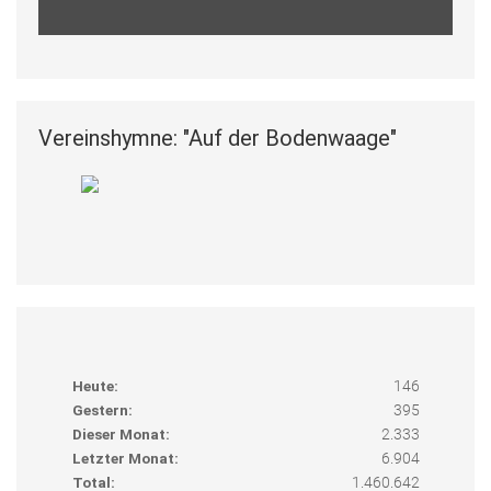
Vereinshymne: "Auf der Bodenwaage"
Heute:
146
Gestern:
395
Dieser Monat:
2.333
Letzter Monat:
6.904
Total:
1.460.642