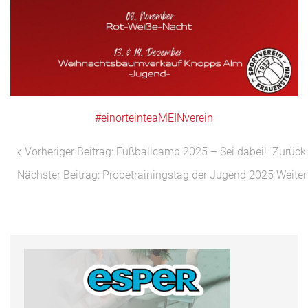
#einorteinteaMEINverein
Vorheriger Beitrag: Fußballcamp 2025 – Sei dabei!
Zurück
Nächster Beitrag: Probetrainingstag der Jugend 2025
Weiter