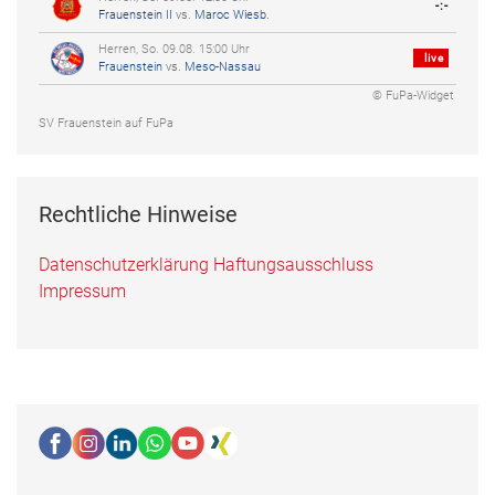
-:-
Frauenstein II
vs.
Maroc Wiesb.
Herren, So. 09.08. 15:00 Uhr
live
Frauenstein
vs.
Meso-Nassau
© FuPa-Widget
SV Frauenstein auf FuPa
Rechtliche Hinweise
Datenschutzerklärung
Haftungsausschluss
Impressum