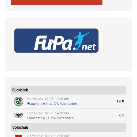
Rückblick
Herren, So. 02.08. 12:00 Uhr
19:0
Frauenstein II
vs.
GW Wiesbaden
Herren, So. 02.08. 14:30 Uhr
4:1
Frauenstein
vs.
SW Wiesbaden
Vorschau
Herren, So. 09.08. 12:30 Uhr