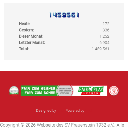
Heute:
172
Gestern:
336
Dieser Monat:
1.252
Letzter Monat:
6.904
Total:
1.459.561
Designed by
sinci
Powered by
Ulkit
Copyright © 2026 Webseite des SV Frauenstein 1932 e.V.. Alle