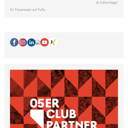
© FuPa-Widget
SV Frauenstein auf FuPa