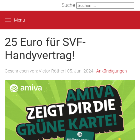
Suche
Menu
25 Euro für SVF-
Handyvertrag!
Geschrieben von:
Victor Röther
|
05. Juni 2024
|
Ankündigungen